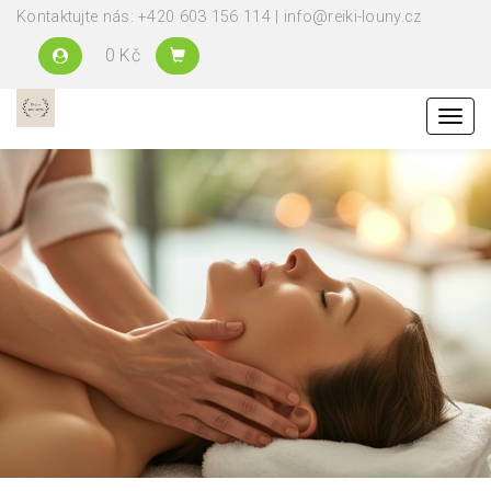
Kontaktujte nás: +420 603 156 114 | info@reiki-louny.cz
0 Kč
Menu