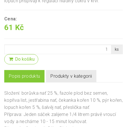
lopuch přispívají k regulaci hladiny cukru v krvi.
Cena:
61 Kč
ks
Do košíku
Popis produktu
Produkty v kategorii
Složení: borůvka nať 25 %, fazole plod bez semen,
kopřiva list, jestřabina nať, čekanka kořen 10 %, pýr kořen,
lopuch kořen 5 %, šalvěj nať, přeslička nať
Příprava: Jeden sáček zalijeme 1/4 litrem právě vroucí
vody a necháme 10 - 15 minut louhovat.