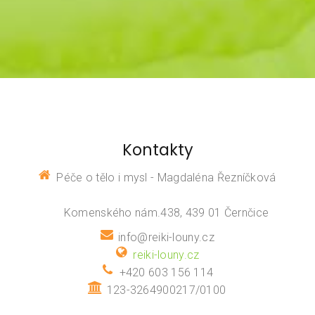
Kontakty
Péče o tělo i mysl - Magdaléna Řezníčková
Komenského nám.438, 439 01 Černčice
info@reiki-louny.cz
reiki-louny.cz
+420 603 156 114
123-3264900217/0100