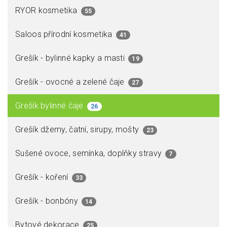
RYOR kosmetika
55
Saloos přírodní kosmetika
41
Grešík - bylinné kapky a masti
19
Grešík - ovocné a zelené čaje
27
Grešík bylinné čaje
26
Grešík džemy, čatní, sirupy, mošty
23
Sušené ovoce, semínka, doplňky stravy
7
Grešík - koření
33
Grešík - bonbóny
14
Bytové dekorace
25