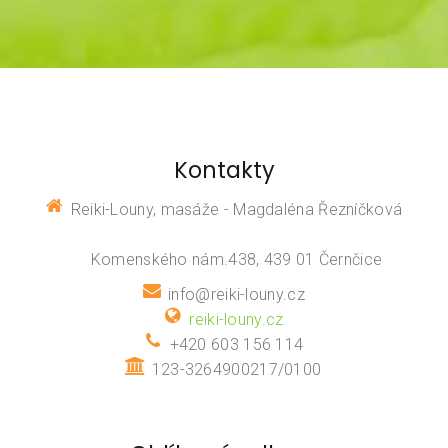
Kontakty
Reiki-Louny, masáže - Magdaléna Řezníčková
Komenského nám.438, 439 01 Černčice
info@reiki-louny.cz
reiki-louny.cz
+420 603 156 114
123-3264900217/0100