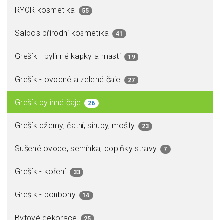
RYOR kosmetika
55
Saloos přírodní kosmetika
41
Grešík - bylinné kapky a masti
19
Grešík - ovocné a zelené čaje
27
Grešík bylinné čaje
26
Grešík džemy, čatní, sirupy, mošty
23
Sušené ovoce, semínka, doplňky stravy
7
Grešík - koření
33
Grešík - bonbóny
14
Bytové dekorace
25