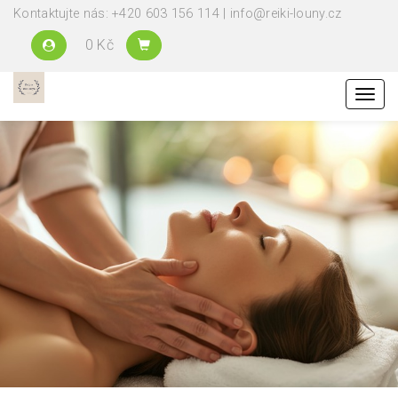
Kontaktujte nás: +420 603 156 114 | info@reiki-louny.cz
0 Kč
Menu