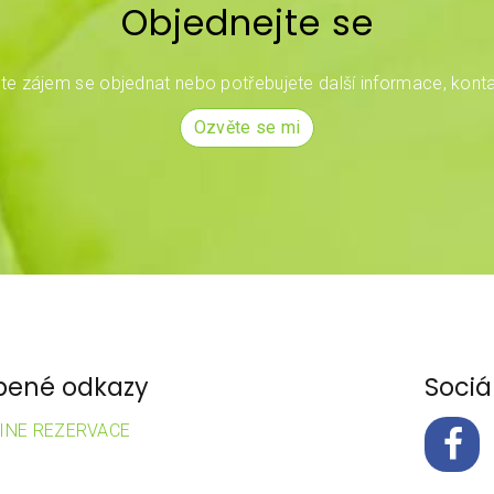
Objednejte se
e zájem se objednat nebo potřebujete další informace, konta
Ozvěte se mi
bené odkazy
Sociál
INE REZERVACE