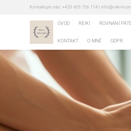
Kontaktujte nás: +420 603 156 114 | info@reiki-loun
ÚVOD
REIKI
ROVNÁNÍ PÁT
KONTAKT
O MNĚ
GDPR