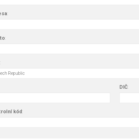
esa
:
to
:
:
DIČ
:
rolní kód
: