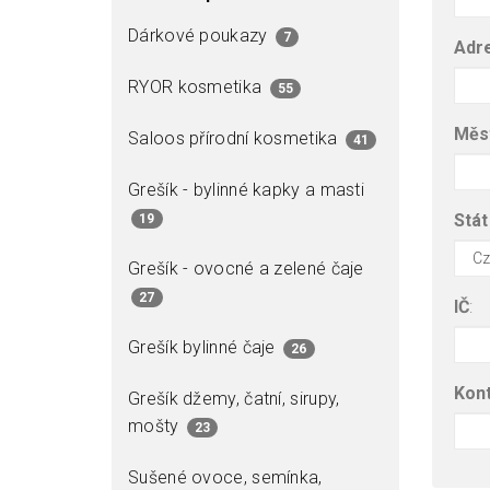
Dárkové poukazy
7
Adr
RYOR kosmetika
55
Měs
Saloos přírodní kosmetika
41
Grešík - bylinné kapky a masti
Stát
19
Grešík - ovocné a zelené čaje
27
IČ
:
Grešík bylinné čaje
26
Kont
Grešík džemy, čatní, sirupy,
mošty
23
Sušené ovoce, semínka,