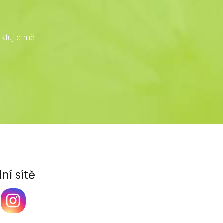
ktujte mě.
ní sítě