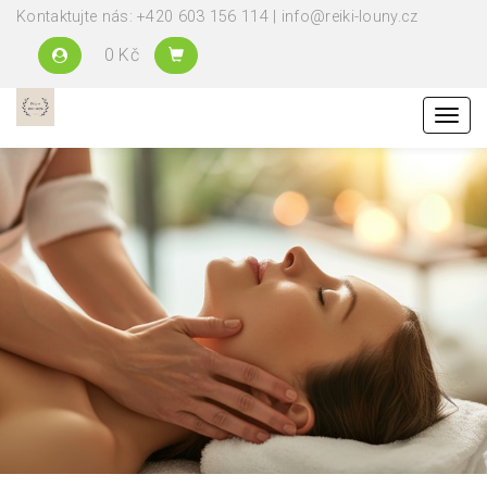
Kontaktujte nás: +420 603 156 114 | info@reiki-louny.cz
0 Kč
Menu