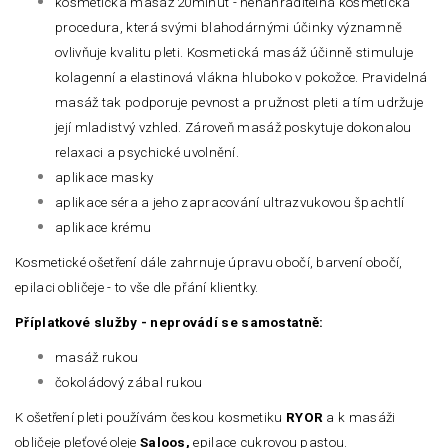
kosmetická masáž 20minut - nenahraditelná kosmetická
procedura, která svými blahodárnými účinky významně
ovlivňuje kvalitu pleti. Kosmetická masáž účinně stimuluje
kolagenní a elastinová vlákna hluboko v pokožce. Pravidelná
masáž tak podporuje pevnost a pružnost pleti a tím udržuje
její mladistvý vzhled. Zároveň masáž poskytuje dokonalou
relaxaci a psychické uvolnění.
aplikace masky
aplikace séra a jeho zapracování ultrazvukovou špachtlí
aplikace krému
Kosmetické ošetření dále zahrnuje úpravu obočí, barvení obočí,
epilaci obličeje - to vše dle přání klientky.
Příplatkové služby - neprovádí se samostatně:
masáž rukou
čokoládový zábal rukou
K ošetření pleti používám českou kosmetiku
RYOR
a k masáži
obličeje pleťové oleje
Saloos,
epilace cukrovou pastou.