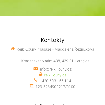
Kontakty
Reiki-Louny, masáže - Magdaléna Řezníčková
Komenského nám.438, 439 01 Černčice
info@reiki-louny.cz
reiki-louny.cz
+420 603 156 114
123-3264900217/0100