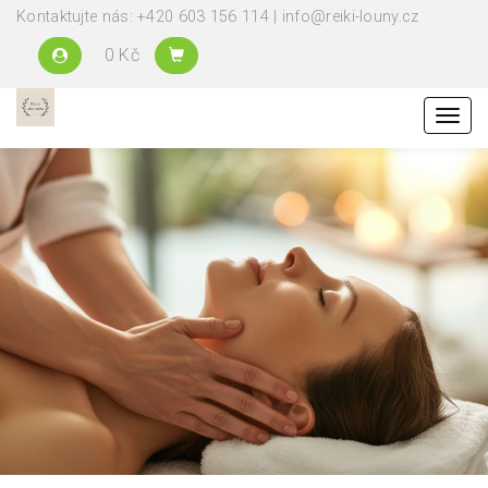
Kontaktujte nás: +420 603 156 114 | info@reiki-louny.cz
0 Kč
Menu