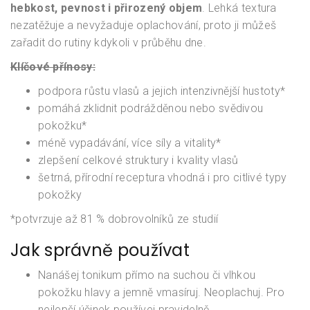
hebkost, pevnost i přirozený objem
. Lehká textura
nezatěžuje a nevyžaduje oplachování, proto ji můžeš
zařadit do rutiny kdykoli v průběhu dne.
Klíčové přínosy:
podpora růstu vlasů a jejich intenzivnější hustoty*
pomáhá zklidnit podrážděnou nebo svědivou
pokožku*
méně vypadávání, více síly a vitality*
zlepšení celkové struktury i kvality vlasů
šetrná, přírodní receptura vhodná i pro citlivé typy
pokožky
*potvrzuje až 81 % dobrovolníků ze studií
Jak správně používat
Nanášej tonikum přímo na suchou či vlhkou
pokožku hlavy a jemně vmasíruj. Neoplachuj. Pro
nejlepší účinek používej pravidelně.