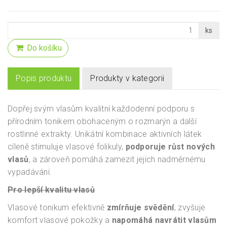
ks
Do košíku
Popis produktu
Produkty v kategorii
Dopřej svým vlasům kvalitní každodenní podporu s
přírodním tonikem obohaceným o rozmarýn a další
rostlinné extrakty. Unikátní kombinace aktivních látek
cíleně stimuluje vlasové folikuly,
podporuje růst nových
vlasů
, a zároveň pomáhá zamezit jejich nadměrnému
vypadávání.
Pro lepší kvalitu vlasů
Vlasové tonikum efektivně
zmírňuje svědění
, zvyšuje
komfort vlasové pokožky a
napomáhá navrátit vlasům