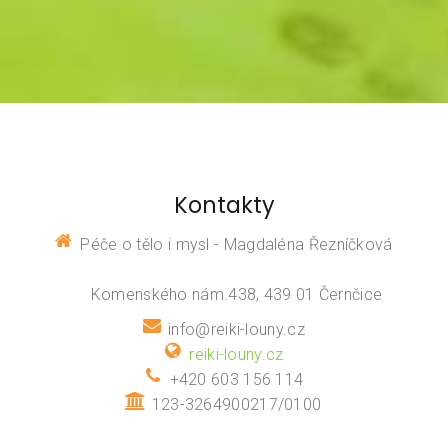
Kontakty
Péče o tělo i mysl - Magdaléna Řezníčková
Komenského nám.438, 439 01 Černčice
info@reiki-louny.cz
reiki-louny.cz
+420 603 156 114
123-3264900217/0100