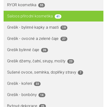
RYOR kosmetika
55
Saloos přírodní kosmetika
41
Grešík - bylinné kapky a masti
19
Grešík - ovocné a zelené čaje
27
Grešík bylinné čaje
26
Grešík džemy, čatní, sirupy, mošty
23
Sušené ovoce, semínka, doplňky stravy
7
Grešík - koření
33
Grešík - bonbóny
14
Bytové dekorace
25