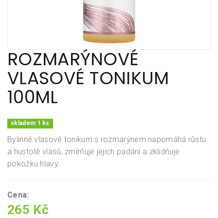
ROZMARÝNOVÉ
VLASOVÉ TONIKUM
100ML
skladem 1 ks
Bylinné vlasové tonikum s rozmarýnem napomáhá růstu
a hustotě vlasů, zmírňuje jejich padání a zklidňuje
pokožku hlavy.
Cena:
265 Kč