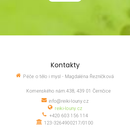
Kontakty
Péče o tělo i mysl - Magdaléna Řezníčková
Komenského nám.438, 439 01 Černčice
info@reiki-louny.cz
reiki-louny.cz
+420 603 156 114
123-3264900217/0100