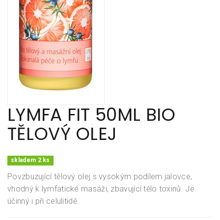
LYMFA FIT 50ML BIO
TĚLOVÝ OLEJ
skladem 2 ks
Povzbuzující tělový olej s vysokým podílem jalovce,
vhodný k lymfatické masáži, zbavující tělo toxinů. Je
účinný i při celulitidě.