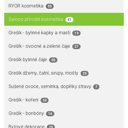
RYOR kosmetika
55
Saloos přírodní kosmetika
41
Grešík - bylinné kapky a masti
19
Grešík - ovocné a zelené čaje
27
Grešík bylinné čaje
26
Grešík džemy, čatní, sirupy, mošty
23
Sušené ovoce, semínka, doplňky stravy
7
Grešík - koření
33
Grešík - bonbóny
14
Bytové dekorace
25