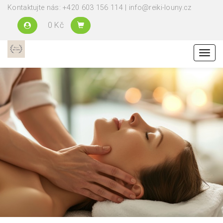
Kontaktujte nás: +420 603 156 114 | info@reiki-louny.cz
0 Kč
Menu