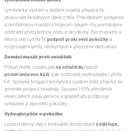
Lymfatický systém s dalšími orgány přispívá ke
zbavování škodlivých látek z těla. Pravidelným pohybem
a lymfatickou masáží s hřejivým olejem mu pomáháme
odstranit přebytečnou vodu a škodliviny. Bio masážní a
tělový olej Lymfa fit
podpoří prokrvení pokožky
a
rozproudění lymfy, nezbytných k přirozené detoxikaci.
Domácí masáž proti celulitidě
Pokud řešíte otázku jak
na celulitidu
neboli
pomerančovou kůži
, pak rozhodně vyzkoušejte Lymfa
Fit. Správně fungující lymfatický systém totiž přispívá ke
zmírnění projevů celulitidy. Spojení 100% přírodních
esenciálních olejů jalovce a grapefruitu podporují
vyhlazení a zpevnění pokožky.
Vyživující péče o pokožku
Luxusní tělový olej v biokvalitě dlouhodobě
zvláčňuje,