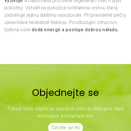
vyživuje
a napomáhá přirozené regeneraci všech typů
pokožky. Vytváří na pokožce ochrannou vrstvu, která
zabraňuje jejímu dalšímu vysušování. Při pravidelné péči ji
zanechává hedvábně hebkou. Povzbuzující citrusovo-
bylinná vůně
dodá energii a posiluje dobrou náladu.
Objednejte se
Pokud máte zájem se objednat nebo potřebujete další
informace, kontaktujte mě.
Ozvěte se mi