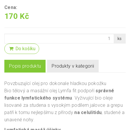
Cena:
170 Kč
ks
Do košíku
Popis produktu
Produkty v kategorii
Povzbuzující olej pro dokonale hladkou pokožku
Bio tělový a masážní olej Lymfa fit podpoří
správné
funkce lymfatického systému
. Vyživující bio oleje
lisované za studena s vysokým podílem jalovce a grepu
patří k tomu nejlepšímu z přírody
na celulitidu
, studené a
unavené nohy.
Lymfatická masáž účinky