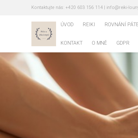
Kontaktujte nás: +420 603 156 114 | info@reiki-loun
ÚVOD
REIKI
ROVNÁNÍ PÁT
KONTAKT
O MNĚ
GDPR