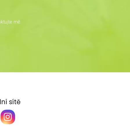
ktujte mě.
ní sítě