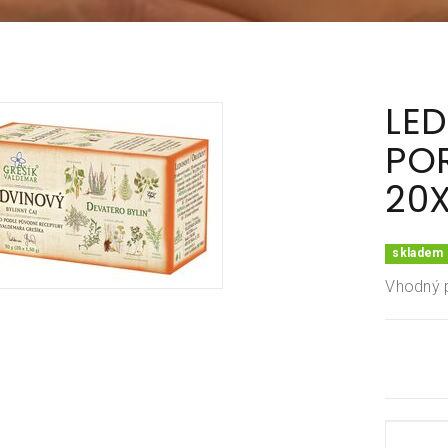
LED
PO
20X
skladem 
Vhodný p