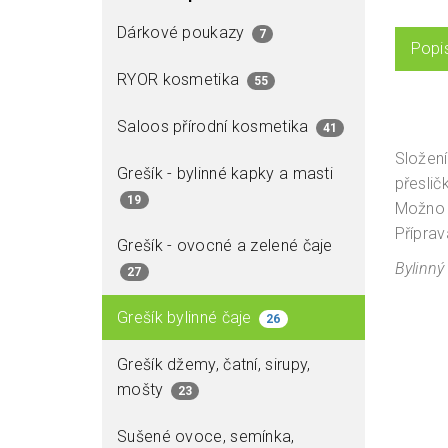
Dárkové poukazy
7
Popi
RYOR kosmetika
55
Saloos přírodní kosmetika
41
Složení:
Grešík - bylinné kapky a masti
přeslič
19
Možno p
Příprav
Grešík - ovocné a zelené čaje
Bylinný
27
Grešík bylinné čaje
26
Grešík džemy, čatní, sirupy,
mošty
23
Sušené ovoce, semínka,