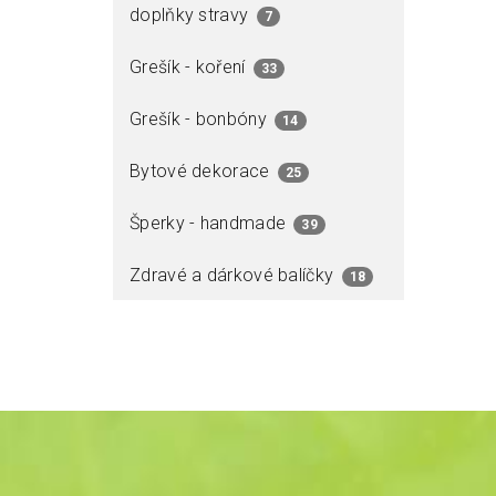
doplňky stravy
7
Grešík - koření
33
Grešík - bonbóny
14
Bytové dekorace
25
Šperky - handmade
39
Zdravé a dárkové balíčky
18