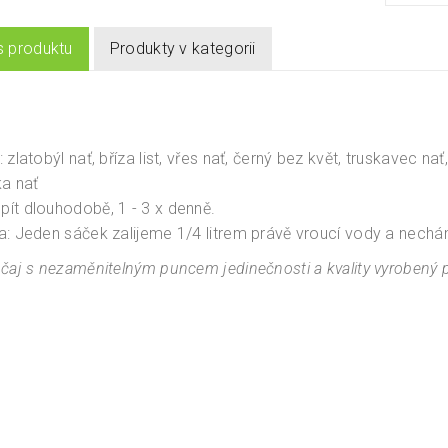
s produktu
Produkty v kategorii
 zlatobýl nať, bříza list, vřes nať, černý bez květ, truskavec nať,
ka nať
ít dlouhodobě, 1 - 3 x denně.
a: Jeden sáček zalijeme 1/4 litrem právě vroucí vody a nechá
 čaj s nezaměnitelným puncem jedinečnosti a kvality vyrobený