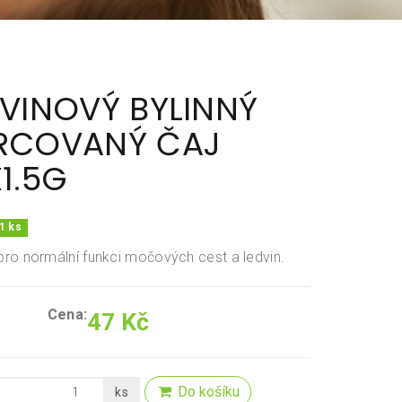
VINOVÝ BYLINNÝ
RCOVANÝ ČAJ
1.5G
1 ks
ro normální funkci močových cest a ledvin.
Cena:
47 Kč
Do košíku
ks