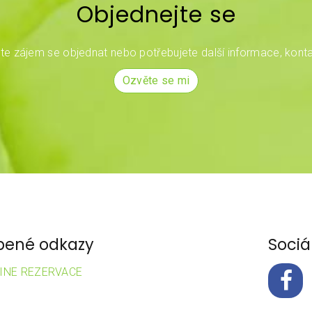
Objednejte se
e zájem se objednat nebo potřebujete další informace, konta
Ozvěte se mi
bené odkazy
Sociál
INE REZERVACE