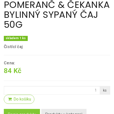
POMERANČ & ČEKANKA
BYLINNÝ SYPANÝ ČAJ
50G
skladem 1 ks
Čistící čaj
Cena:
84 Kč
ks
Do košíku