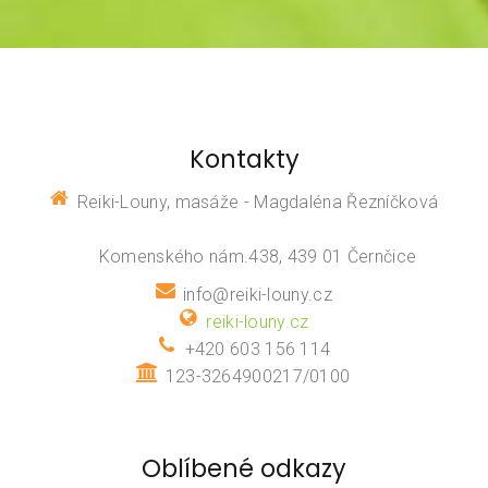
Kontakty
Reiki-Louny, masáže - Magdaléna Řezníčková
Komenského nám.438, 439 01 Černčice
info@reiki-louny.cz
reiki-louny.cz
+420 603 156 114
123-3264900217/0100
Oblíbené odkazy