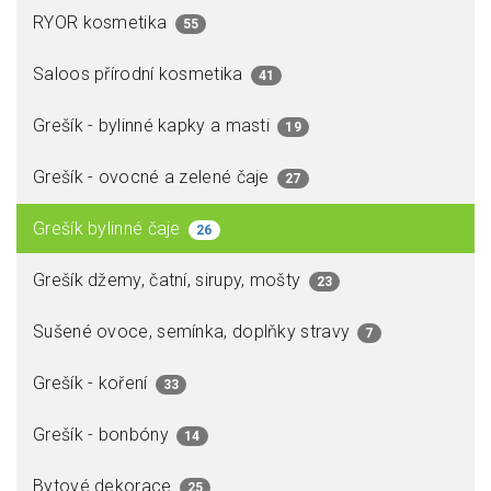
RYOR kosmetika
55
Saloos přírodní kosmetika
41
Grešík - bylinné kapky a masti
19
Grešík - ovocné a zelené čaje
27
Grešík bylinné čaje
26
Grešík džemy, čatní, sirupy, mošty
23
Sušené ovoce, semínka, doplňky stravy
7
Grešík - koření
33
Grešík - bonbóny
14
Bytové dekorace
25