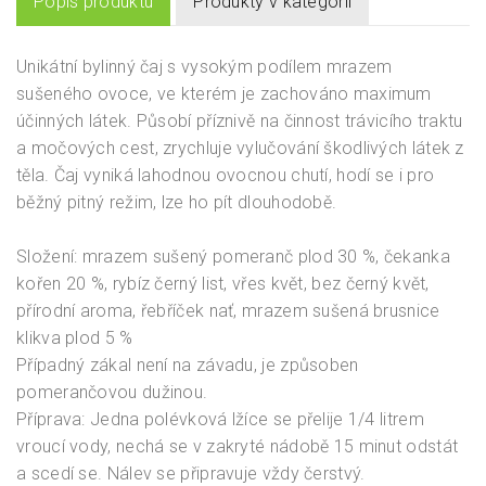
Popis produktu
Produkty v kategorii
Unikátní bylinný čaj s vysokým podílem mrazem
sušeného ovoce, ve kterém je zachováno maximum
účinných látek. Působí příznivě na činnost trávicího traktu
a močových cest, zrychluje vylučování škodlivých látek z
těla. Čaj vyniká lahodnou ovocnou chutí, hodí se i pro
běžný pitný režim, lze ho pít dlouhodobě.
Složení: mrazem sušený pomeranč plod 30 %, čekanka
kořen 20 %, rybíz černý list, vřes květ, bez černý květ,
přírodní aroma, řebříček nať, mrazem sušená brusnice
klikva plod 5 %
Případný zákal není na závadu, je způsoben
pomerančovou dužinou.
Příprava: Jedna polévková lžíce se přelije 1/4 litrem
vroucí vody, nechá se v zakryté nádobě 15 minut odstát
a scedí se. Nálev se připravuje vždy čerstvý.