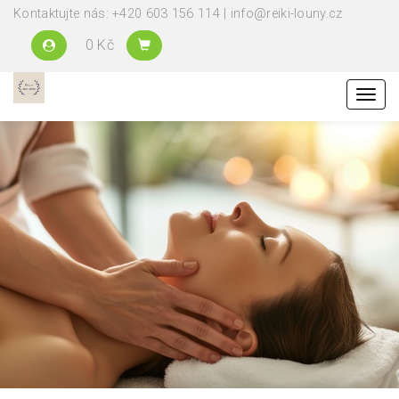
Kontaktujte nás: +420 603 156 114 | info@reiki-louny.cz
0 Kč
Menu