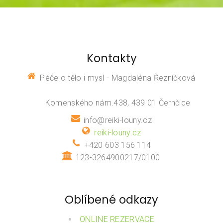
Kontakty
Péče o tělo i mysl - Magdaléna Řezníčková
Komenského nám.438, 439 01 Černčice
info@reiki-louny.cz
reiki-louny.cz
+420 603 156 114
123-3264900217/0100
Oblíbené odkazy
ONLINE REZERVACE