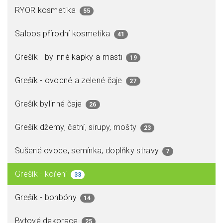
RYOR kosmetika
55
Saloos přírodní kosmetika
41
Grešík - bylinné kapky a masti
19
Grešík - ovocné a zelené čaje
27
Grešík bylinné čaje
26
Grešík džemy, čatní, sirupy, mošty
23
Sušené ovoce, semínka, doplňky stravy
7
Grešík - koření
33
Grešík - bonbóny
14
Bytové dekorace
25