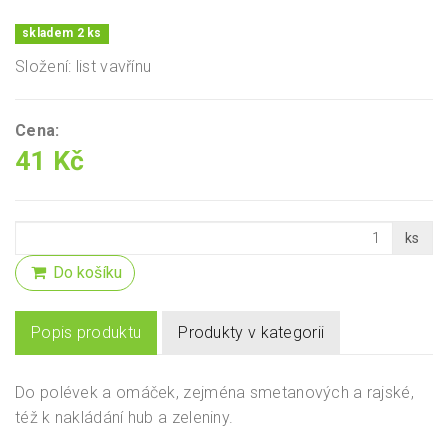
skladem 2 ks
Složení: list vavřínu
Cena:
41 Kč
ks
Do košíku
Popis produktu
Produkty v kategorii
Do polévek a omáček, zejména smetanových a rajské,
též k nakládání hub a zeleniny.