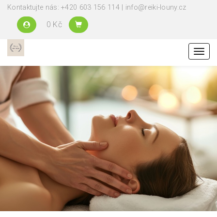
Kontaktujte nás: +420 603 156 114 | info@reiki-louny.cz
0 Kč
Menu