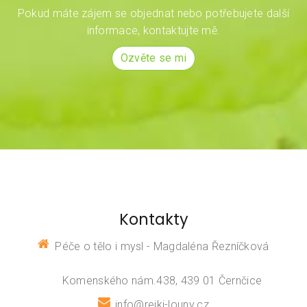
Pokud máte zájem se objednat nebo potřebujete další
informace, kontaktujte mě.
Ozvěte se mi
Kontakty
Péče o tělo i mysl - Magdaléna Řezníčková
Komenského nám.438, 439 01 Černčice
info@reiki-louny.cz