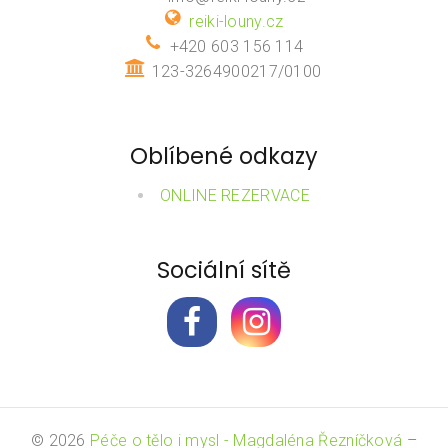
reiki-louny.cz
+420 603 156 114
123-3264900217/0100
Oblíbené odkazy
ONLINE REZERVACE
Sociální sítě
© 2026
Péče o tělo i mysl - Magdaléna Řezníčková
–