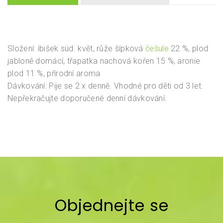
Složení: ibišek súd. květ, růže šípková
češule
22 %, plod
jabloně domácí, třapatka nachová kořen 15 %, aronie
plod 11 %, přírodní aroma
Dávkování: Pije se 2 x denně. Vhodné pro děti od 3 let.
Nepřekračujte doporučené denní dávkování.
Objednejte se