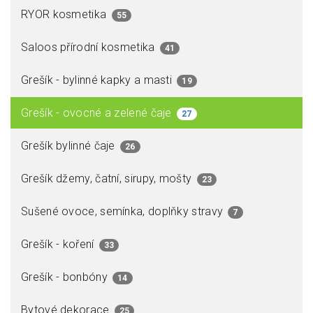
RYOR kosmetika
55
Saloos přírodní kosmetika
41
Grešík - bylinné kapky a masti
19
Grešík - ovocné a zelené čaje
27
Grešík bylinné čaje
26
Grešík džemy, čatní, sirupy, mošty
23
Sušené ovoce, semínka, doplňky stravy
7
Grešík - koření
33
Grešík - bonbóny
14
Bytové dekorace
25