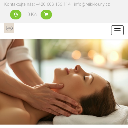
Kontaktujte nás: +420 603 156 114 | info@reiki-louny.cz
0 Kč
Menu