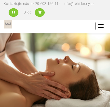
Kontaktujte nás: +420 603 156 114 | info@reiki-louny.cz
0 Kč
Menu