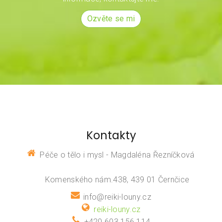
Ozvěte se mi
Kontakty
Péče o tělo i mysl - Magdaléna Řezníčková
Komenského nám.438, 439 01 Černčice
info@reiki-louny.cz
reiki-louny.cz
+420 603 156 114