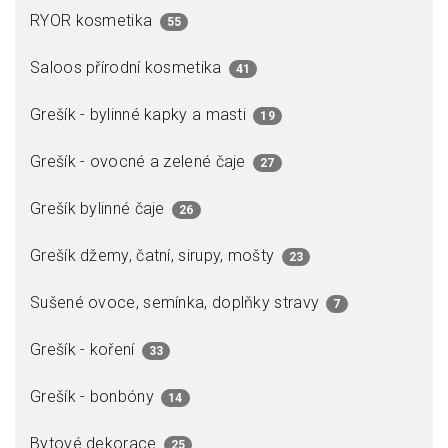
RYOR kosmetika
55
Saloos přírodní kosmetika
41
Grešík - bylinné kapky a masti
19
Grešík - ovocné a zelené čaje
27
Grešík bylinné čaje
26
Grešík džemy, čatní, sirupy, mošty
23
Sušené ovoce, semínka, doplňky stravy
7
Grešík - koření
33
Grešík - bonbóny
14
Bytové dekorace
25