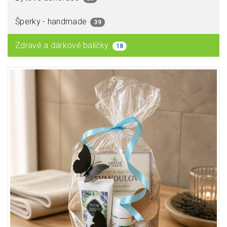
Šperky - handmade
39
Zdravé a dárkové balíčky
18