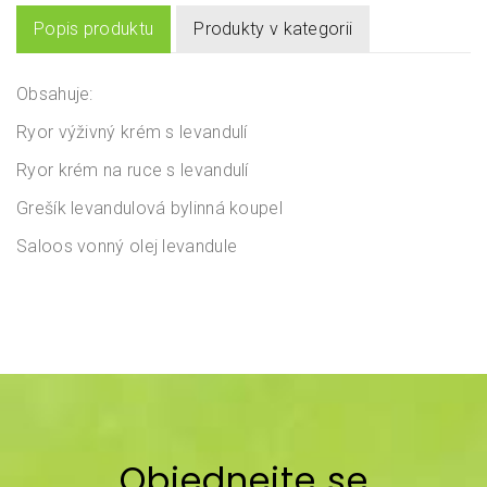
Popis produktu
Produkty v kategorii
Obsahuje:
Ryor výživný krém s levandulí
Ryor krém na ruce s levandulí
Grešík levandulová bylinná koupel
Saloos vonný olej levandule
Objednejte se