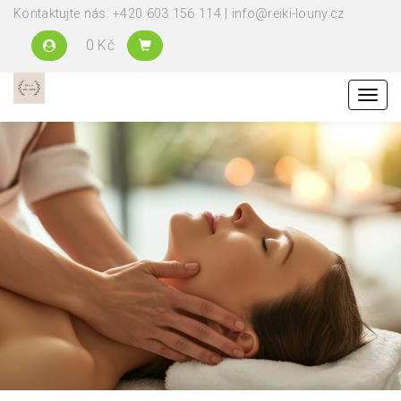
Kontaktujte nás: +420 603 156 114 | info@reiki-louny.cz
0 Kč
Menu