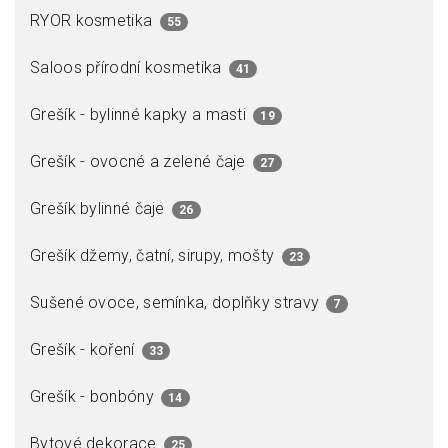
RYOR kosmetika
55
Saloos přírodní kosmetika
41
Grešík - bylinné kapky a masti
19
Grešík - ovocné a zelené čaje
27
Grešík bylinné čaje
26
Grešík džemy, čatní, sirupy, mošty
23
Sušené ovoce, semínka, doplňky stravy
7
Grešík - koření
33
Grešík - bonbóny
14
Bytové dekorace
25