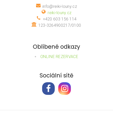
info@reiki-louny.cz
reiki-louny.cz
+420 603 156 114
123-3264900217/0100
Oblíbené odkazy
ONLINE REZERVACE
Sociální sítě