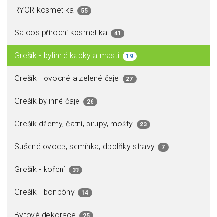
RYOR kosmetika
55
Saloos přírodní kosmetika
41
Grešík - bylinné kapky a masti
19
Grešík - ovocné a zelené čaje
27
Grešík bylinné čaje
26
Grešík džemy, čatní, sirupy, mošty
23
Sušené ovoce, semínka, doplňky stravy
7
Grešík - koření
33
Grešík - bonbóny
14
Bytové dekorace
25