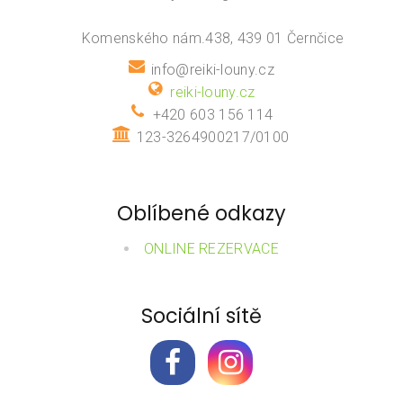
Komenského nám.438, 439 01 Černčice
info@reiki-louny.cz
reiki-louny.cz
+420 603 156 114
123-3264900217/0100
Oblíbené odkazy
ONLINE REZERVACE
Sociální sítě