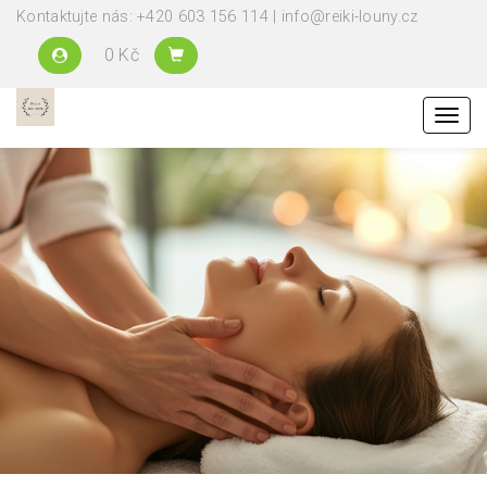
Kontaktujte nás: +420 603 156 114 | info@reiki-louny.cz
0 Kč
Menu