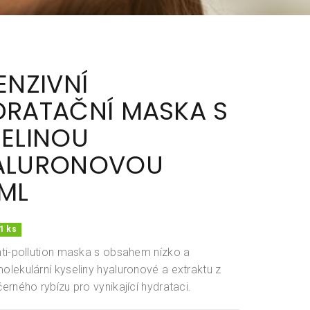
ENZIVNÍ
DRATAČNÍ MASKA S
SELINOU
ALURONOVOU
ML
1 ks
ti-pollution maska s obsahem nízko a
lekulární kyseliny hyaluronové a extraktu z
erného rybízu pro vynikající hydrataci.