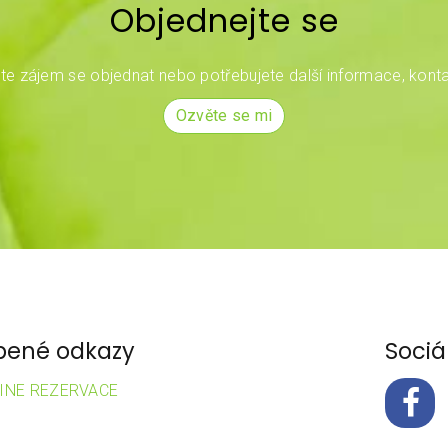
Objednejte se
e zájem se objednat nebo potřebujete další informace, konta
Ozvěte se mi
bené odkazy
Sociál
INE REZERVACE