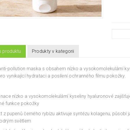
s produktu
Produkty v kategorii
nti-pollution maska s obsahem nízko a vysokomolekulární ky
pro vynikající hydrataci a posílení ochranného filmu pokožky.
nace nízko a vysokomolekulární kyseliny hyaluronové zajišťuj
né funkce pokožky
kt z pupenů černého rybízu aktivuje syntézu kolagenu, působí jak
odrým světlem