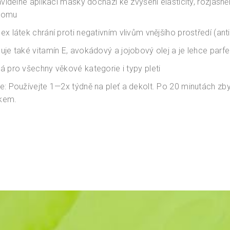
ravidelné aplikaci masky dochází ke zvýšení elasticity, rozjasně
iomu
ex látek chrání proti negativním vlivům vnějšího prostředí (anti
uje také vitamín E, avokádový a jojobový olej a je lehce par
á pro všechny věkové kategorie i typy pleti
e: Používejte 1—2x týdně na pleť a dekolt. Po 20 minutách zb
kem.