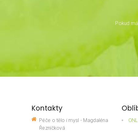
Pokud mát
Kontakty
Oblí
Péče o tělo i mysl - Magdaléna
ONL
Řezníčková