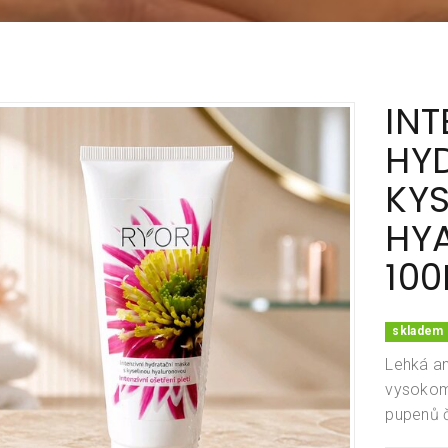
INT
HY
KY
HY
100
skladem 
Lehká an
vysokomo
pupenů č