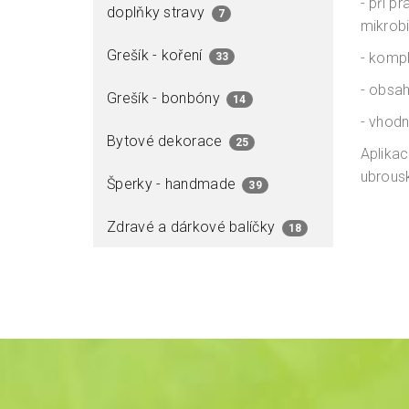
- při p
doplňky stravy
7
mikrob
Grešík - koření
- kompl
33
- obsah
Grešík - bonbóny
14
- vhodn
Bytové dekorace
25
Aplikac
ubrous
Šperky - handmade
39
Zdravé a dárkové balíčky
18