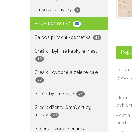
Dárkové poukazy
7
RYOR kosmetika
55
Saloos přírodní kosmetika
41
Grešík - bylinné kapky a masti
Popi
19
Lehká a
Grešík - ovocné a zelené čaje
rybízu 
27
Grešík bylinné čaje
26
- kombi
ochran
Grešík džemy, čatní, sirupy,
mošty
- extra
23
před m
Sušené ovoce, semínka,