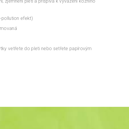
ní, zjemnění pleti a přispívá k vyvážení kožního
-pollution efekt)
femovaná
ytky vetřete do pleti nebo setřete papírovým