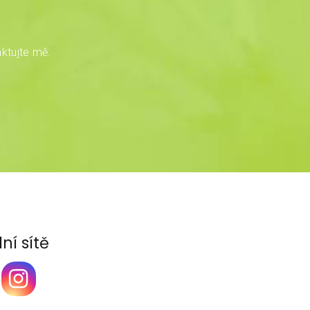
ktujte mě.
ní sítě