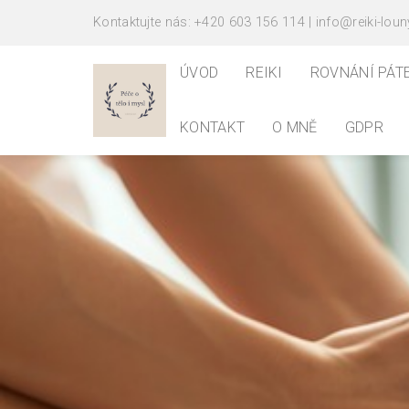
Kontaktujte nás: +420 603 156 114 | info@reiki-loun
ÚVOD
REIKI
ROVNÁNÍ PÁT
KONTAKT
O MNĚ
GDPR