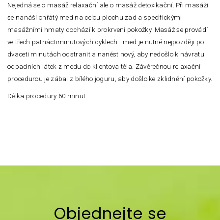
Nejedná se o masáž relaxační ale o masáž detoxikační. Při masáži
se nanáší ohřátý med na celou plochu zad a specifickými
masážními hmaty dochází k prokrvení pokožky. Masáž se provádí
ve třech patnáctiminutových cyklech - med je nutné nejpozději po
dvaceti minutách odstranit a nanést nový, aby nedošlo k návratu
odpadních látek z medu do klientova těla. Závěrečnou relaxační
procedurou je zábal z bílého joguru, aby došlo ke zklidnění pokožky.
Délka procedury 60 minut.
Objednejte se