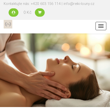
Kontaktujte nás: +420 603 156 114 | info@reiki-louny.cz
0 Kč
Menu