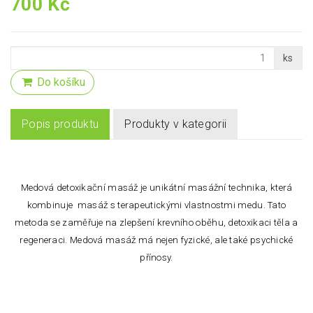
700 Kč
ks
Do košíku
Popis produktu
Produkty v kategorii
Medová detoxikační masáž je unikátní masážní technika, která
kombinuje masáž s terapeutickými vlastnostmi medu. Tato
metoda se zaměřuje na zlepšení krevního oběhu, detoxikaci těla a
regeneraci. Medová masáž má nejen fyzické, ale také psychické
přínosy.