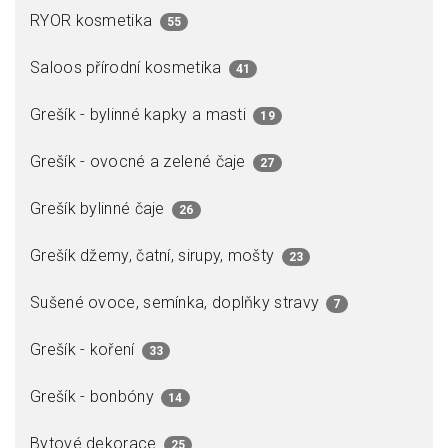
RYOR kosmetika
55
Saloos přírodní kosmetika
41
Grešík - bylinné kapky a masti
19
Grešík - ovocné a zelené čaje
27
Grešík bylinné čaje
26
Grešík džemy, čatní, sirupy, mošty
23
Sušené ovoce, semínka, doplňky stravy
7
Grešík - koření
33
Grešík - bonbóny
14
Bytové dekorace
25