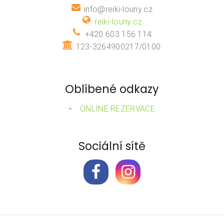
info@reiki-louny.cz
reiki-louny.cz
+420 603 156 114
123-3264900217/0100
Oblíbené odkazy
ONLINE REZERVACE
Sociální sítě