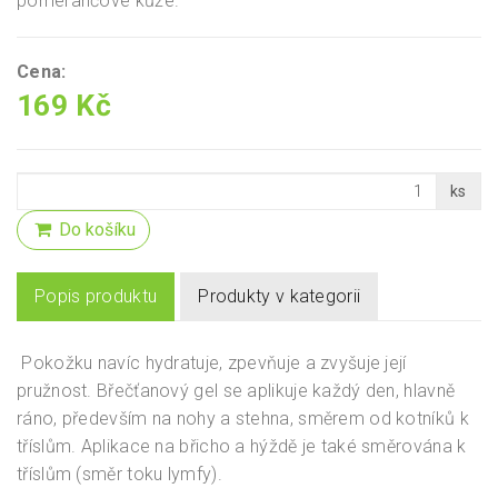
pomerančové kůže.
Cena:
169 Kč
ks
Do košíku
Popis produktu
Produkty v kategorii
Pokožku navíc hydratuje, zpevňuje a zvyšuje její
pružnost. Břečťanový gel se aplikuje každý den, hlavně
ráno, především na nohy a stehna, směrem od kotníků k
tříslům. Aplikace na břicho a hýždě je také směrována k
tříslům (směr toku lymfy).