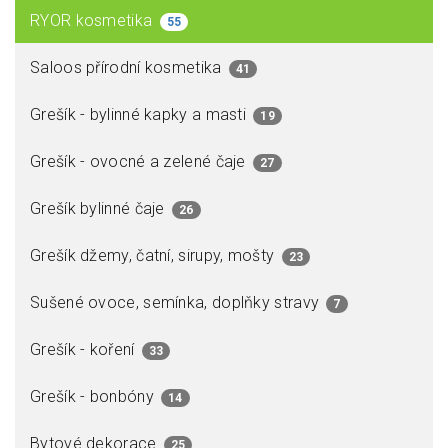
RYOR kosmetika
55
Saloos přírodní kosmetika
41
Grešík - bylinné kapky a masti
19
Grešík - ovocné a zelené čaje
27
Grešík bylinné čaje
26
Grešík džemy, čatní, sirupy, mošty
23
Sušené ovoce, semínka, doplňky stravy
7
Grešík - koření
33
Grešík - bonbóny
14
Bytové dekorace
25