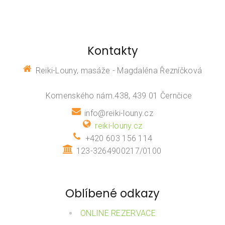
Kontakty
Reiki-Louny, masáže - Magdaléna Řezníčková
Komenského nám.438, 439 01 Černčice
info@reiki-louny.cz
reiki-louny.cz
+420 603 156 114
123-3264900217/0100
Oblíbené odkazy
ONLINE REZERVACE