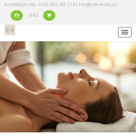
Kontaktujte nás: +420 603 156 114 | info@reiki-louny.cz
0 Kč
Menu