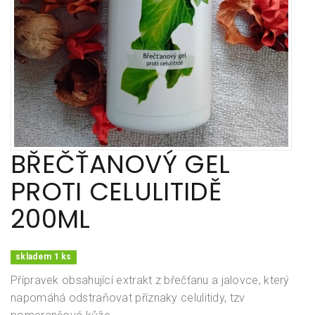
BŘEČŤANOVÝ GEL
PROTI CELULITIDĚ
200ML
skladem 1 ks
Přípravek obsahující extrakt z břečťanu a jalovce, který
napomáhá odstraňovat příznaky celulitidy, tzv