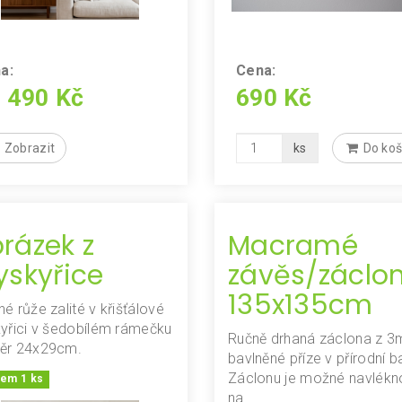
a:
Cena:
 490 Kč
690 Kč
Zobrazit
ks
Do koš
rázek z
Macramé
yskyřice
závěs/záclo
135x135cm
é růže zalité v křišťálové
yřici v šedobílém rámečku
Ručně drhaná záclona z 
ěr 24x29cm.
bavlněné příze v přírodní b
Záclonu je možné navlékn
dem 1 ks
na…