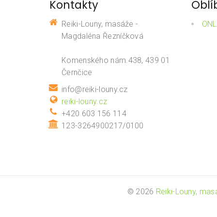
Kontakty
Oblí
Reiki-Louny, masáže -
ONL
Magdaléna Řezníčková
Komenského nám.438, 439 01
Černčice
info@reiki-louny.cz
reiki-louny.cz
+420 603 156 114
123-3264900217/0100
© 2026
Reiki-Louny, ma