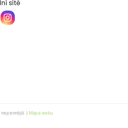
ní sítě
n nejcennější.
|
Mapa webu