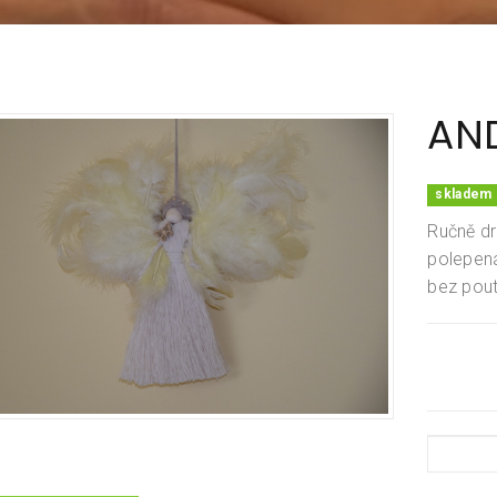
AND
skladem 
Ručně dr
polepená
bez pout