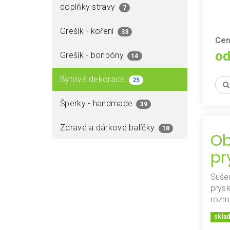
doplňky stravy
7
Grešík - koření
33
Cen
od
Grešík - bonbóny
14
Bytové dekorace
25
Šperky - handmade
39
Zdravé a dárkové balíčky
18
Ob
pr
Sušen
prysk
rozm
skla