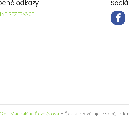
bené odkazy
Sociál
INE REZERVACE
sáže - Magdaléna Řezníčková
– Čas, který věnujete sobě, je te