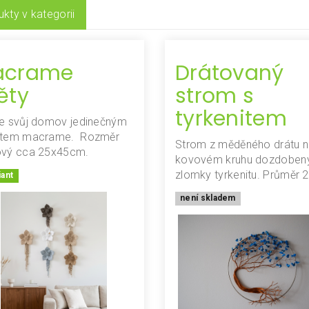
kty v kategorii
acrame
Drátovaný
ěty
strom s
tyrkenitem
te svůj domov jedinečným
ětem macrame. Rozměr
Strom z měděného drátu 
ový cca 25x45cm.
kovovém kruhu dozdoben
zlomky tyrkenitu. Průměr 
iant
není skladem