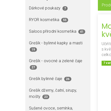
Produ
Dárkové poukazy
7
RYOR kosmetika
55
M
Saloos přírodní kosmetika
kv
41
Grešík - bylinné kapky a masti
Učiň
s kv
19
celk
Grešík - ovocné a zelené čaje
7 var
27
Grešík bylinné čaje
26
Grešík džemy, čatní, sirupy,
mošty
23
Sušené ovoce, semínka,