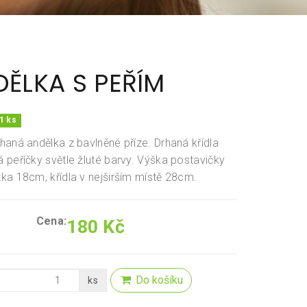
ĚLKA S PEŘÍM
1 ks
haná andělka z bavlněné příze. Drhaná křídla
 peříčky světle žluté barvy. Výška postavičky
ka 18cm, křídla v nejširším místě 28cm.
Cena:
180 Kč
Do košíku
ks