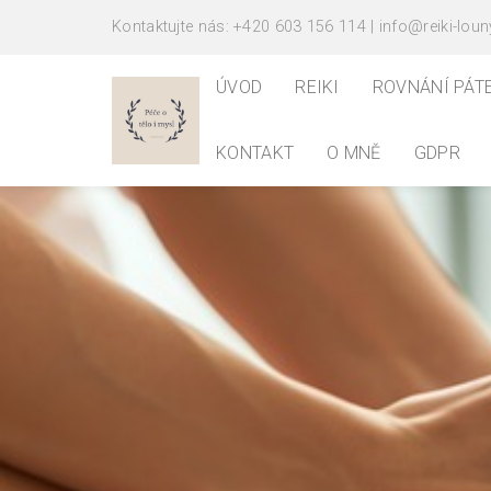
Kontaktujte nás: +420 603 156 114 | info@reiki-loun
ÚVOD
REIKI
ROVNÁNÍ PÁT
KONTAKT
O MNĚ
GDPR