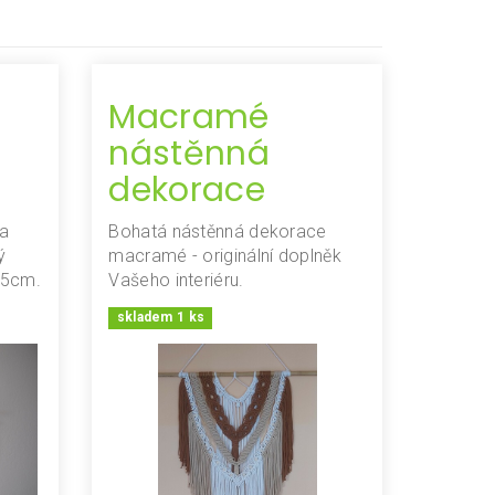
Macramé
nástěnná
dekorace
na
Bohatá nástěnná dekorace
ý
macramé - originální doplněk
25cm.
Vašeho interiéru.
skladem 1 ks