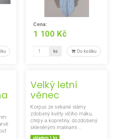
Cena:
1 100 Kč
íku
ks
Do košíku
Velký letní
na
věnec
Korpus ze sekané slámy
zdobený květy vlčího máku,
3mm
chrpy a kopretiny, dozdobený
arvě.
skleněnými malinami.…
out
skladem 1 ks