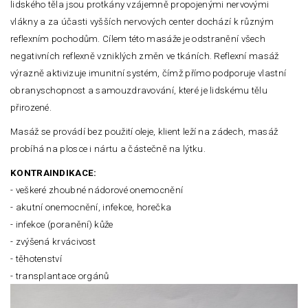
lidského těla jsou protkány vzájemně propojenými nervovými
vlákny a za účasti vyšších nervových center dochází k různým
reflexním pochodům. Cílem této masáže je odstranění všech
negativních reflexně vzniklých změn ve tkáních. Reflexní masáž
výrazně aktivizuje imunitní systém, čímž přímo podporuje vlastní
obranyschopnost a samouzdravování, které je lidskému tělu
přirozené.
Masáž se provádí bez použití oleje, klient leží na zádech, masáž
probíhá na plosce i nártu a částečně na lýtku.
KONTRAINDIKACE:
- veškeré zhoubné nádorové onemocnění
- akutní onemocnění, infekce, horečka
- infekce (poranění) kůže
- zvýšená krvácivost
- těhotenství
- transplantace orgánů