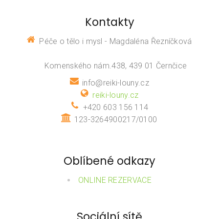
Kontakty
Péče o tělo i mysl - Magdaléna Řezníčková
Komenského nám.438, 439 01 Černčice
info@reiki-louny.cz
reiki-louny.cz
+420 603 156 114
123-3264900217/0100
Oblíbené odkazy
ONLINE REZERVACE
Sociální sítě