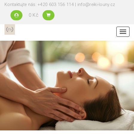
Kontaktujte nás: +420 603 156 114 | info@reiki-louny.cz
0 Kč
Menu