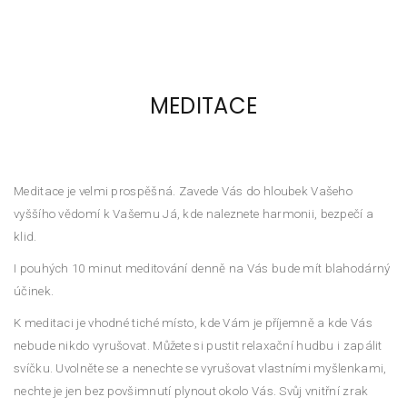
MEDITACE
Meditace je velmi prospěšná. Zavede Vás do hloubek Vašeho
vyššího vědomí k Vašemu Já, kde naleznete harmonii, bezpečí a
klid.
I pouhých 10 minut meditování denně na Vás bude mít blahodárný
účinek.
K meditaci je vhodné tiché místo, kde Vám je příjemně a kde Vás
nebude nikdo vyrušovat. Můžete si pustit relaxační hudbu i zapálit
svíčku. Uvolněte se a nenechte se vyrušovat vlastními myšlenkami,
nechte je jen bez povšimnutí plynout okolo Vás. Svůj vnitřní zrak