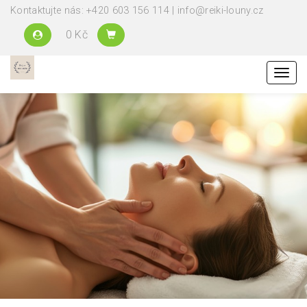
Kontaktujte nás: +420 603 156 114 | info@reiki-louny.cz
0 Kč
Menu