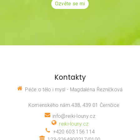
Ozvěte se mi
Kontakty
Péče o tělo i mysl - Magdaléna Řezníčková
Komenského nám.438, 439 01 Černčice
info@reiki-louny.cz
reiki-louny.cz
+420 603 156 114
123-3264900217/0100