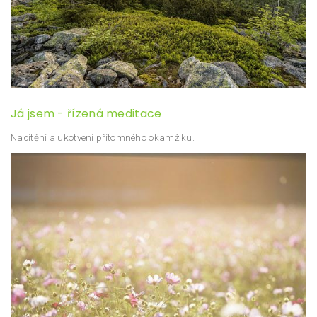
Já jsem - řízená meditace
Nacítění a ukotvení přítomného okamžiku.